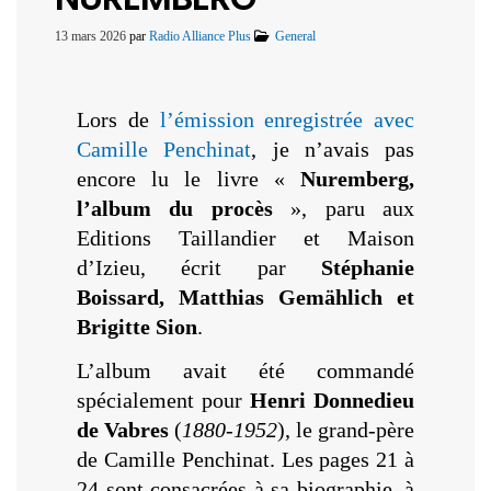
13 mars 2026
par
Radio Alliance Plus
General
Lors de
l’émission enregistrée avec
Camille Penchinat
, je n’avais pas
encore lu le livre «
Nuremberg,
l’album du procès
», paru aux
Editions Taillandier et Maison
d’Izieu, écrit par
Stéphanie
Boissard, Matthias Gemählich et
Brigitte Sion
.
L’album avait été commandé
spécialement pour
Henri Donnedieu
de Vabres
(
1880-1952
), le grand-père
de Camille Penchinat. Les pages 21 à
24 sont consacrées à sa biographie, à