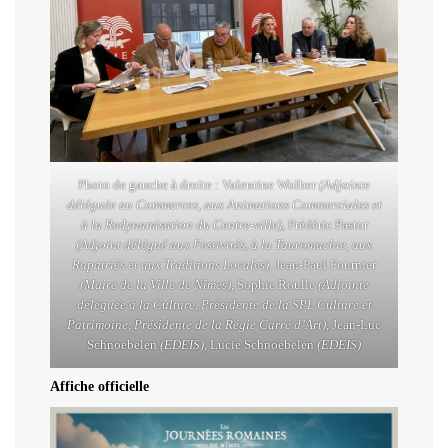
Photo de gauche à droite : Valentine Wolber
(Adjointe
déléguée au Commerces, aux Animations Commerciales et
à la Redynamisation du Centre-ville)
, Frédéric Pastor
(Adjoint délégué aux Festivités, à la Tauromachie, aux
Rapatriés et aux Traditions Locales)
, Jean-Paul Fournier
(Maire de la Ville de Nîmes)
, Sophie Roulle
(Adjointe
déléguée à la Culture, Présidente de la SPL Culture et
Patrimoine, Présidente de la Régie Carré d’Art)
, Jean-Luc
Schnoebelen
(EDEIS)
, Lucie Schnoebelen
(EDEIS)
Affiche officielle