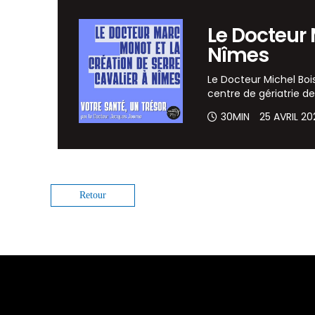
Le Docteur 
Nîmes
Le Docteur Michel Boi
centre de gériatrie d
30MIN
25 AVRIL 2
Retour