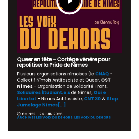
Queer en tête – Cortège vénère pour
repolitiser la Pride de Nîmes
Plusieurs organisations nîmoises (le
CNAQ
-
Collectif Nîmois Antifasciste et Queer,
OST
Nîmes
- Organisation de Solidarité Trans,
Solidaires Étudiant.e.s
de Nîmes,
Oaï e
Libertat
- Nîmes Antifasciste,
CNT 30
&
Stop
Jumelage Nîmes[...]
6MIN22
24 JUIN 2026
ARCHIVES LES VOIX DU DEHORS,
LES VOIX DU DEHORS