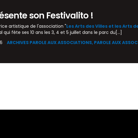
sente son Festivalito !
rice artistique de l'association "
Les Arts des Villes et les Arts
al qui fête ses 10 ans les 3, 4 et 5 juillet dans le parc du[...]
26
ARCHIVES PAROLE AUX ASSOCIATIONS,
PAROLE AUX ASSOC