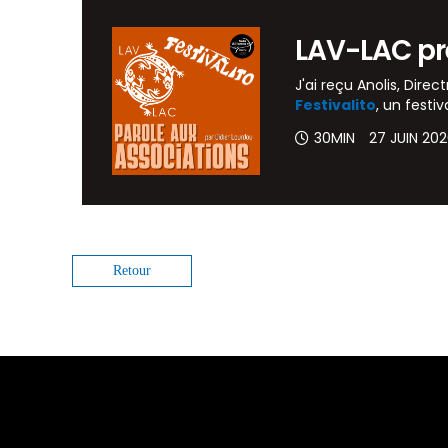
LAV-LAC pré
J'ai reçu Anolis, Direct
Festivalito
, un festiv
30MIN
27 JUIN 20
Retour