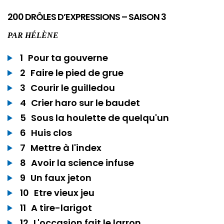
200 DRÔLES D’EXPRESSIONS – SAISON 3
PAR
HÉLÈNE
1
Pour ta gouverne
2
Faire le pied de grue
3
Courir le guilledou
4
Crier haro sur le baudet
5
Sous la houlette de quelqu'un
6
Huis clos
7
Mettre à l'index
8
Avoir la science infuse
9
Un faux jeton
10
Etre vieux jeu
11
A tire-larigot
12
L'occasion fait le larron