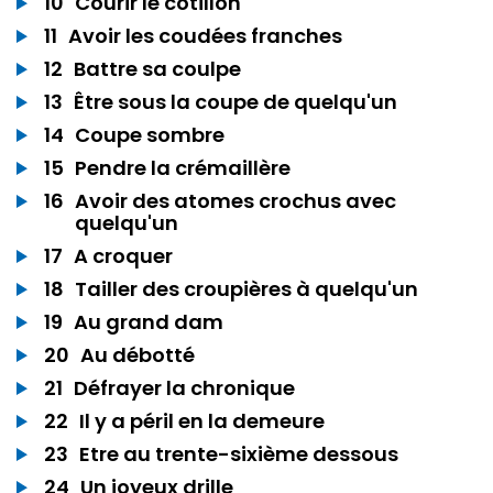
10
Courir le cotillon
11
Avoir les coudées franches
12
Battre sa coulpe
13
Être sous la coupe de quelqu'un
14
Coupe sombre
15
Pendre la crémaillère
16
Avoir des atomes crochus avec
quelqu'un
17
A croquer
18
Tailler des croupières à quelqu'un
19
Au grand dam
20
Au débotté
21
Défrayer la chronique
22
Il y a péril en la demeure
23
Etre au trente-sixième dessous
24
Un joyeux drille