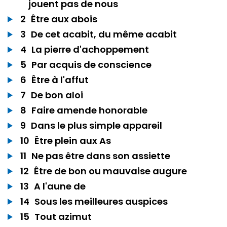
jouent pas de nous
2
Être aux abois
3
De cet acabit, du même acabit
4
La pierre d'achoppement
5
Par acquis de conscience
6
Être à l'affut
7
De bon aloi
8
Faire amende honorable
9
Dans le plus simple appareil
10
Être plein aux As
11
Ne pas être dans son assiette
12
Être de bon ou mauvaise augure
13
A l'aune de
14
Sous les meilleures auspices
15
Tout azimut