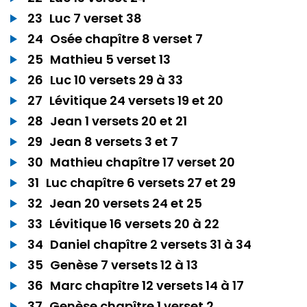
23
Luc 7 verset 38
24
Osée chapître 8 verset 7
25
Mathieu 5 verset 13
26
Luc 10 versets 29 à 33
27
Lévitique 24 versets 19 et 20
28
Jean 1 versets 20 et 21
29
Jean 8 versets 3 et 7
30
Mathieu chapître 17 verset 20
31
Luc chapître 6 versets 27 et 29
32
Jean 20 versets 24 et 25
33
Lévitique 16 versets 20 à 22
34
Daniel chapître 2 versets 31 à 34
35
Genèse 7 versets 12 à 13
36
Marc chapître 12 versets 14 à 17
37
Genèse chapître 1 verset 2