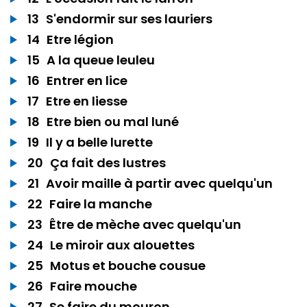
13
S'endormir sur ses lauriers
14
Etre légion
15
A la queue leuleu
16
Entrer en lice
17
Etre en liesse
18
Etre bien ou mal luné
19
Il y a belle lurette
20
Ça fait des lustres
21
Avoir maille à partir avec quelqu'un
22
Faire la manche
23
Être de mèche avec quelqu'un
24
Le miroir aux alouettes
25
Motus et bouche cousue
26
Faire mouche
27
Se faire du mouron