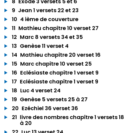
8
Exode 3 versets 5 et 6
9
Jean 1 versets 22 et 23
10
4 ième de couverture
11
Mathieu chapître 10 verset 27
12
Marc 8 versets 34 et 35
13
Genèse 11 verset 4
14
Mathieu chapître 20 verset 16
15
Marc chapître 10 verset 25
16
Eclésiaste chapître 1 verset 9
17
Eclésiaste chapître 1 verset 9
18
Luc 4 verset 24
19
Genèse 5 versets 25 à 27
20
Ezéchiel 36 verset 36
21
livre des nombres chapître 1 versets 18
à 20
22
Luc 13 verset 24