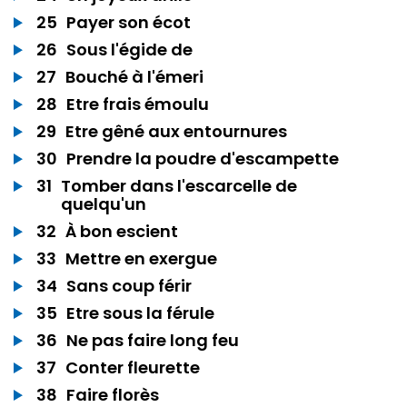
25
Payer son écot
26
Sous l'égide de
27
Bouché à l'émeri
28
Etre frais émoulu
29
Etre gêné aux entournures
30
Prendre la poudre d'escampette
31
Tomber dans l'escarcelle de
quelqu'un
32
À bon escient
33
Mettre en exergue
34
Sans coup férir
35
Etre sous la férule
36
Ne pas faire long feu
37
Conter fleurette
38
Faire florès