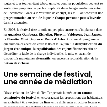
toutes et tous tout en étant tabou, un sujet dont les populations peuvent se
sentir désappropriées de par la complexité des échanges médiatisés autour
de l’économie. Grâce à la vastitude de ce sujet, les VTT ont construit une
programmation au sein de laquelle chaque personne peut s’investir
dans la discussion.
En 2026, le festival tisse sa toile un peu plus encore en s’implantant dans
les
quartiers Gambetta, Richelieu, Pissevin, Valdegour, Jean Jaurès,
la Placette, Mont Duplan et Route d’Arles
. Au cœur du programme
qui animera ces derniers entre le 08 et le 14 juin : la
démystification du
jargon économique
, la
repolitisation des enjeux financiers
afin de
discréditer la fable de la charge individuelle, la mise en avant de
dispositifs monétaires alternatifs
, ou encore la reconsidération de la
notion de richesse
.
Une semaine de festival,
une année de médiation
Dès sa création, les Vers du Ter-Ter pensait
la médiation comme
constitutive du festival
en encourageant les propositions des habitant.e.s,
en souhaitant être
vecteur de liens
entre différentes structures locales et