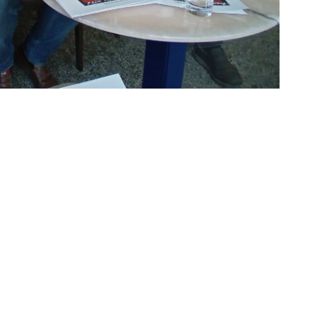
ans du Prix Hemingway
émoration des 20 ans du Prix Hemingway. Il allie littérature,
chiqueros des arènes de Nîmes avec la lecture d’extraits des