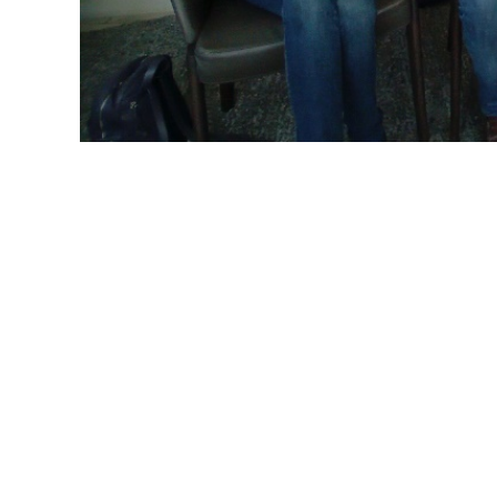
Présentation des 20 
26 avril 2024
par
Radio Alliance Plus
General
Les Avocats du Diable ont présenté le programme de la comm
arts et tauromachie et promet de beaux moments à venir.
C’est un programme très riche qui débute le 10 mai dans les 
nouvelles finalistes de 2024 lues par des toreros.