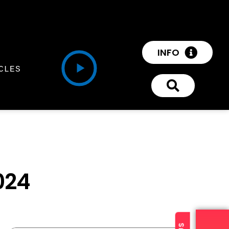
INFO
CLES
024