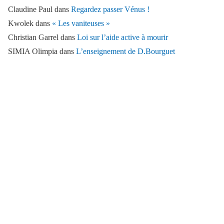
Claudine Paul
dans
Regardez passer Vénus !
Kwolek
dans
« Les vaniteuses »
Christian Garrel
dans
Loi sur l’aide active à mourir
SIMIA Olimpia
dans
L’enseignement de D.Bourguet
ARCHIVES
mai 2026
avril 2026
mars 2026
février 2026
janvier 2026
décembre 2025
juin 2025
avril 2025
mars 2025