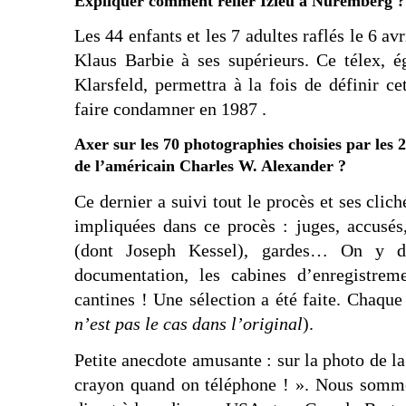
Expliquer comment relier Izieu à Nuremberg ?
Les 44 enfants et les 7 adultes raflés le 6 av
Klaus Barbie à ses supérieurs. Ce télex, é
Klarsfeld, permettra à la fois de définir 
faire condamner en 1987 .
Axer sur les 70 photographies choisies par les 
de l’américain Charles W. Alexander ?
Ce dernier a suivi tout le procès et ses clic
impliquées dans ce procès : juges, accusés
(dont Joseph Kessel), gardes… On y dé
documentation, les cabines d’enregistrem
cantines ! Une sélection a été faite. Chaqu
n’est pas le cas dans l’original
).
Petite anecdote amusante : sur la photo de la
crayon quand on téléphone ! ». Nous somme