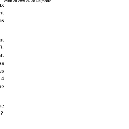
étant en civil ou en uniforme.
ux
it
as
nt
0-
t.
sa
es
 4
me
ue
 ?