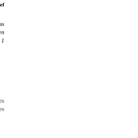
ef
as
en
 1
es
es