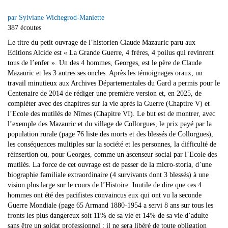
par Sylviane Wichegrod-Maniette
387 écoutes
Le titre du petit ouvrage de l’historien Claude Mazauric paru aux
Editions Alcide est « La Grande Guerre, 4 frères, 4 poilus qui revinrent
tous de l’enfer ». Un des 4 hommes, Georges, est le père de Claude
Mazauric et les 3 autres ses oncles. Après les témoignages oraux, un
travail minutieux aux Archives Départementales du Gard a permis pour le
Centenaire de 2014 de rédiger une première version et, en 2025, de
compléter avec des chapitres sur la vie après la Guerre (Chaptire V) et
l’Ecole des mutilés de Nîmes (Chapitre VI). Le but est de montrer, avec
l’exemple des Mazauric et du village de Collorgues, le prix payé par la
population rurale (page 76 liste des morts et des blessés de Collorgues),
les conséquences multiples sur la société et les personnes, la difficulté de
réinsertion ou, pour Georges, comme un ascenseur social par l’Ecole des
mutilés. La force de cet ouvrage est de passer de la micro-storia, d’une
biographie familiale extraordinaire (4 survivants dont 3 blessés) à une
vision plus large sur le cours de l’Histoire. Inutile de dire que ces 4
hommes ont été des pacifistes convaincus eux qui ont vu la seconde
Guerre Mondiale (page 65 Armand 1880-1954 a servi 8 ans sur tous les
fronts les plus dangereux soit 11% de sa vie et 14% de sa vie d’adulte
sans être un soldat professionnel ; il ne sera libéré de toute obligation