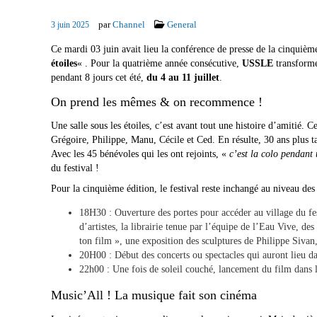
par
Channel
General
3 juin 2025
Ce mardi 03 juin avait lieu la conférence de presse de la cinquièm
étoiles
« . Pour la quatrième année consécutive,
USSLE
transform
pendant 8 jours cet été,
du 4 au 11 juillet
.
On prend les mêmes & on recommence !
Une salle sous les étoiles, c’est avant tout une histoire d’amitié. C
Grégoire, Philippe, Manu, Cécile et Ced. En résulte, 30 ans plus tar
Avec les 45 bénévoles qui les ont rejoints, «
c’est la colo pendant
du festival !
Pour la cinquième édition, le festival reste inchangé au niveau des 
18H30 : Ouverture des portes pour accéder au village du fes
d’artistes, la librairie tenue par l’équipe de l’Eau Vive, d
ton film », une exposition des sculptures de Philippe Siva
20H00 : Début des concerts ou spectacles qui auront lieu da
22h00 : Une fois de soleil couché, lancement du film dans 
Music’All ! La musique fait son cinéma