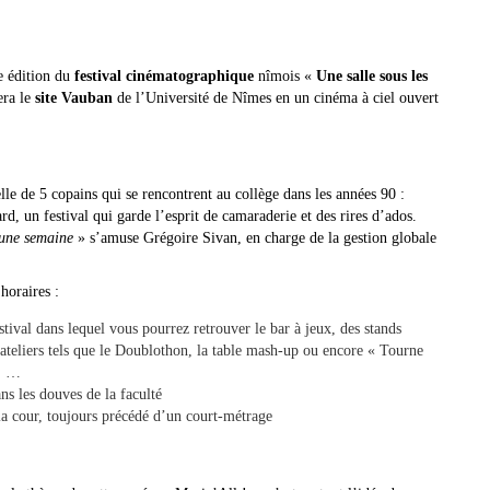
e édition du
festival cinématographique
nîmois «
Une salle sous les
era le
site Vauban
de l’Université de Nîmes en un cinéma à ciel ouvert
elle de 5 copains qui se rencontrent au collège dans les années 90 :
d, un festival qui garde l’esprit de camaraderie et des rires d’ados.
 une semaine
» s’amuse Grégoire Sivan, en charge de la gestion globale
horaires :
tival dans lequel vous pourrez retrouver le bar à jeux, des stands
es ateliers tels que le Doublothon, la table mash-up ou encore « Tourne
n, …
ns les douves de la faculté
la cour, toujours précédé d’un court-métrage