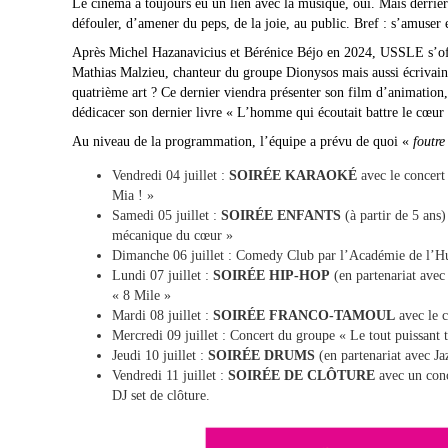
Le cinéma a toujours eu un lien avec la musique, oui. Mais derrière
défouler, d’amener du peps, de la joie, au public. Bref : s’amuser
Après Michel Hazanavicius et Bérénice Béjo en 2024, USSLE s’off
Mathias Malzieu, chanteur du groupe Dionysos mais aussi écrivain et
quatrième art ? Ce dernier viendra présenter son film d’animation
dédicacer son dernier livre « L’homme qui écoutait battre le cœur 
Au niveau de la programmation, l’équipe a prévu de quoi «
foutre
Vendredi 04 juillet :
SOIRÉE KARAOKÉ
avec le concert
Mia ! »
Samedi 05 juillet :
SOIRÉE ENFANTS
(à partir de 5 ans)
mécanique du cœur »
Dimanche 06 juillet : Comedy Club par l’Académie de l’H
Lundi 07 juillet :
SOIRÉE HIP-HOP
(en partenariat avec 
« 8 Mile »
Mardi 08 juillet :
SOIRÉE FRANCO-TAMOUL
avec le c
Mercredi 09 juillet : Concert du groupe « Le tout puissant 
Jeudi 10 juillet :
SOIRÉE DRUMS
(en partenariat avec Ja
Vendredi 11 juillet :
SOIRÉE DE CLÔTURE
avec un conc
DJ set de clôture.