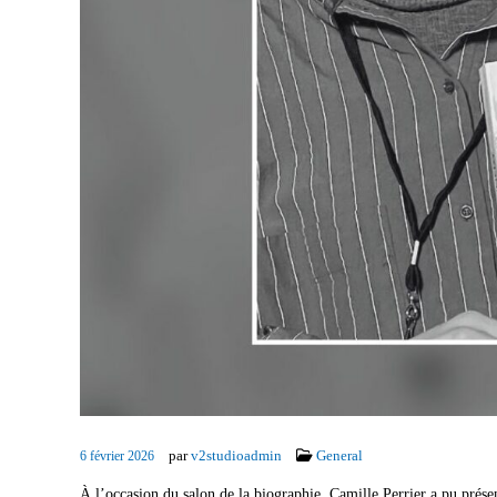
par
v2studioadmin
General
6 février 2026
À l’occasion du salon de la biographie, Camille Perrier a pu prése