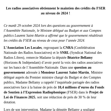
Les radios associatives obtiennent le maintien des crédits du FSER
au niveau de 2024 !
Ce mardi 29 octobre 2024 lors des questions au gouvernement à
l’Assemblée Nationale, le Ministre délégué au Budget et aux Comptes
publics Laurent Saint-Martin a affirmé que le gouvernement rétablirait
les crédits du FSER au niveau de ceux pour l’année 2024.
L’Association Les Locales
, regroupant la
CNRA
(Confédération
Nationale des Radios Associatives) et le
SNRL
(Syndicat National des
Radios Libres), remercie Madame la députée
Béatrice Bellamy
(Horizons & Indépendant) d’avoir porté la voix des radios associatives
sur les bancs de l’Assemblée-Nationale. Dans une
question au
gouvernement
adressée à
Monsieur Laurent Saint-Martin
, Ministre
délégué auprès du Premier ministre chargé du Budget et des Comptes
publics, Madame Bellamy a rappelé l’inquiétude partagée des radios
associatives face à la baisse de près de
10,4 millions d’euros du Fonds
de Soutien à l’Expression Radiophonique
(FSER) dans le
Projet de
Loi de Finances 2025
, soit une réduction de près de 30 % de leur
dotation.
Lors de son intervention, Madame la députée Bellamy a souligné