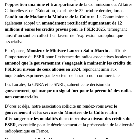
l’opposition unanime et transpartisane
de la Commission des Affaires
Culturelles et de l’Éducation, exprimée le 22 octobre dernier, lors de
l’
audition de Madame la Ministre de la Culture
. La Commission a
également adopté un
amendement rectificatif augmentant de 12
millions d’euros les crédits prévus pour le FSER 2025
, témoignant
ainsi d’un soutien collectif en faveur de l’expression radiophonique
associative.
En réponse,
Monsieur le Ministre Laurent Saint-Martin
a affirmé
l’importance du FSER pour l’existence des radios associatives locales et
annoncé que le gouvernement s’engageait à maintenir les crédits du
FSER au niveau de ceux alloués en 2024
, répondant ainsi aux
inquiétudes exprimées par le secteur de la radio non-commerciale.
Les Locales, la CNRA et le SNRL, saluent cette décision du
gouvernement, qui marque
un signal fort pour la pérennité des radios
non commerciales
.
D’ores et déjà, notre association sollicite un rendez-vous avec
le
gouvernement et les services du Ministère de la Culture afin
d’échanger sur les modalités de cette remise à niveau des crédits du
FSER
, essentielle pour le développement et la préservation de la diversité
radiophonique en France.