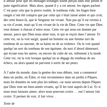
d’amour pour que les messages échangés soient perçus dans leur pleine et
juste signification. Mais alors, quand il y a cet amour, les signes parlent.
C’est pour cela que la pierre roulée, le tombeau vide, les linges bien
rangés n’ont été compris que par celui qui s’était laissé aimer et qui croit,
dès cette heure-là, que le Seigneur est vivant. Non pas qu’il est revenu à
sa vie d’avant, mais qu’il est vivant de la vie de Dieu. Cette vie que Dieu
veut donner à chacun d’entre nous. Cette vie qui nous est donnée par
amour, parce que Dieu nous aime tous, et qui se reçoit dans l’amour. Et
cette vie, on la voit surgir, quand un homme ou une femme sort du
tombeau de sa rancune, de sa haine ou de sa violence. On la voit quand
quelqu’un sort du tombeau de son égoïsme, du moi d’abord démesuré,
qui écrase tous les autres, ou encore du culte de soi, tellement à la mode.
Cette vie, on la voit lorsque quelqu’un se dégage du tombeau de ses
échecs, ou alors quand on parvient à sortir de ses peurs.
À l’aube du monde, dans la genèse des tous débuts, tout a commencé
dans un jardin, en Éden, et tout recommence dans un jardin à Pâques,
mais les données ne sont plus les mêmes, car nous savons depuis Pâques
que Dieu veut ses bien-aimés vivants, qu’Il les veut auprès de Lui. Et si
nous nous laissons aimer, alors nous pouvons croire…. oui l’amour fait
croire. Il permet de voir, il fait vivre…
Texte de