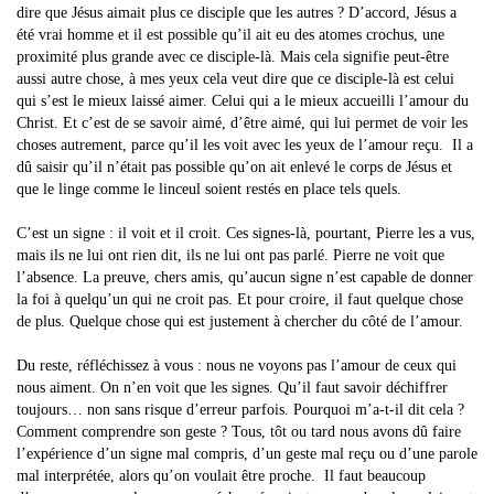
dire que Jésus aimait plus ce disciple que les autres ? D’accord, Jésus a
été vrai homme et il est possible qu’il ait eu des atomes crochus, une
proximité plus grande avec ce disciple-là. Mais cela signifie peut-être
aussi autre chose, à mes yeux cela veut dire que ce disciple-là est celui
qui s’est le mieux laissé aimer. Celui qui a le mieux accueilli l’amour du
Christ. Et c’est de se savoir aimé, d’être aimé, qui lui permet de voir les
choses autrement, parce qu’il les voit avec les yeux de l’amour reçu. Il a
dû saisir qu’il n’était pas possible qu’on ait enlevé le corps de Jésus et
que le linge comme le linceul soient restés en place tels quels.
C’est un signe : il voit et il croit. Ces signes-là, pourtant, Pierre les a vus,
mais ils ne lui ont rien dit, ils ne lui ont pas parlé. Pierre ne voit que
l’absence. La preuve, chers amis, qu’aucun signe n’est capable de donner
la foi à quelqu’un qui ne croit pas. Et pour croire, il faut quelque chose
de plus. Quelque chose qui est justement à chercher du côté de l’amour.
Du reste, réfléchissez à vous : nous ne voyons pas l’amour de ceux qui
nous aiment. On n’en voit que les signes. Qu’il faut savoir déchiffrer
toujours… non sans risque d’erreur parfois. Pourquoi m’a-t-il dit cela ?
Comment comprendre son geste ? Tous, tôt ou tard nous avons dû faire
l’expérience d’un signe mal compris, d’un geste mal reçu ou d’une parole
mal interprétée, alors qu’on voulait être proche. Il faut beaucoup