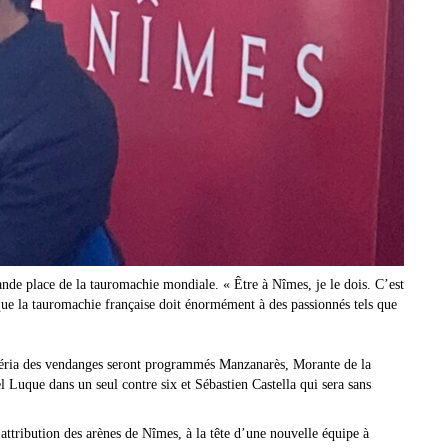
grande place de la tauromachie mondiale. « Être à Nîmes, je le dois. C’est
é que la tauromachie française doit énormément à des passionnés tels que
 féria des vendanges seront programmés Manzanarès, Morante de la
Luque dans un seul contre six et Sébastien Castella qui sera sans
’attribution des arènes de Nîmes, à la tête d’une nouvelle équipe à