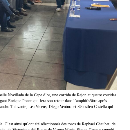
elle Novillada de la Cape d’or, une corrida de Rejon et quatre corridas.
légant Enrique Ponce qui fera son retour dans l’amphithéâtre après
andro Talavante, Léa Vicens, Diego Ventura et Sébastien Castella qui
ée. C’est ainsi qu’ont été sélectionnés des toros de Raphael Chaubet, de
de, de Victoriano del Rio et de Virgen Maria. Simon Casas a rappelé