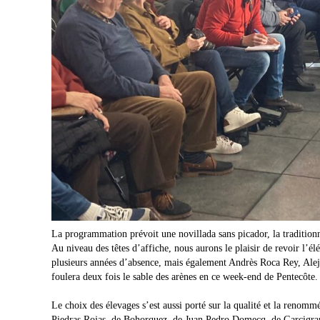
La programmation prévoit une novillada sans picador, la traditionn
Au niveau des têtes d’affiche, nous aurons le plaisir de revoir l’é
plusieurs années d’absence, mais également Andrès Roca Rey, Alej
foulera deux fois le sable des arènes en ce week-end de Pentecôte.
Le choix des élevages s’est aussi porté sur la qualité et la renomm
Piedras Rojas, de Bohorquez, de Juan Pedro Domecq, de Garcigran