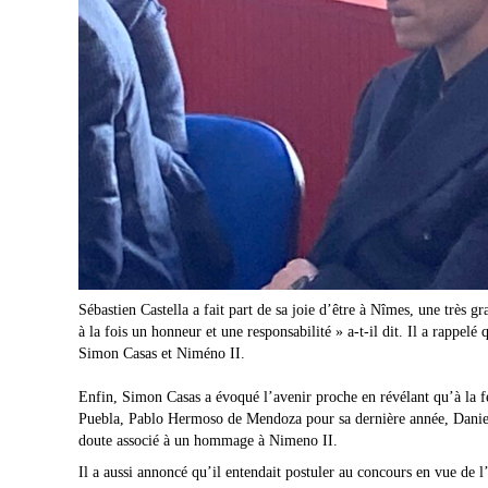
Sébastien Castella a fait part de sa joie d’être à Nîmes, une très 
à la fois un honneur et une responsabilité » a-t-il dit. Il a rappel
Simon Casas et Niméno II.
Enfin, Simon Casas a évoqué l’avenir proche en révélant qu’à la
Puebla, Pablo Hermoso de Mendoza pour sa dernière année, Daniel 
doute associé à un hommage à Nimeno II.
Il a aussi annoncé qu’il entendait postuler au concours en vue de l