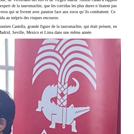
 expert de la tauromachie, que les corridas les plus dures n’étaient pas
eros qui se livrent avec passion face aux toros qu’ils combattent. Ce
rida au mépris des risques encourus.
ien Castella, grande figure de la tauromachie, qui était présent, en
à Madrid, Seville, Mexico et Lima dans une même année.