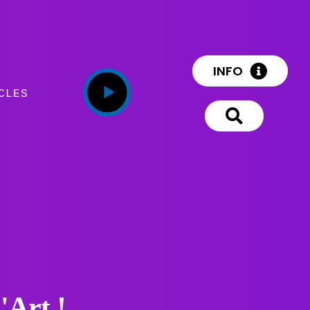
INFO
CLES
'Art !