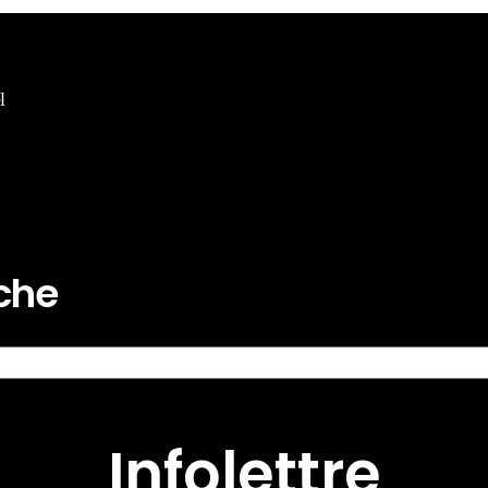
l
rche
Infolettre