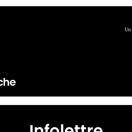
Un 
rche
Infolettre