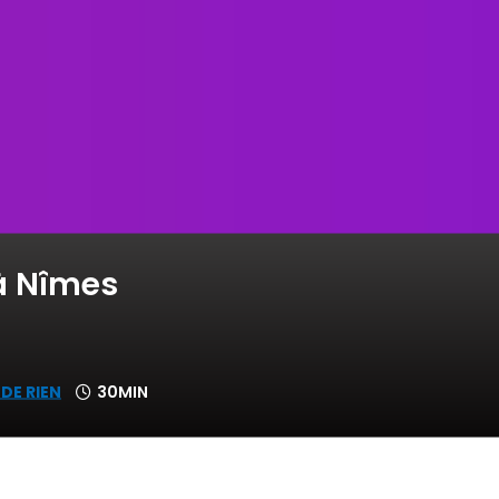
à Nîmes
 DE RIEN
30MIN