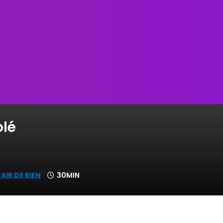
olé
AIR DE RIEN
30MIN