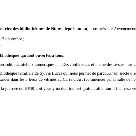
irectrice des bibliothèques de Nîmes depuis un an
, nous présente 2 événements
 13 décembre ;
e.
ibliothèques qui sont
ouvertes à tous
.
périodiques, ateliers numériques …. Des conférences et même des siestes musica
ibliothèque familiale de Sylvie Lucas qui nous permet de parcourir un siècle d’é
attarder dans les 3 lieux de vitrines au Carré d’Art (commencer par la salle de l’
 la journée du
04/10
doit vous y inciter, tout est gratuit, attention il faut rése