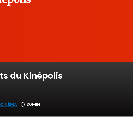
s du Kinépolis
 CINÉMA
30MIN