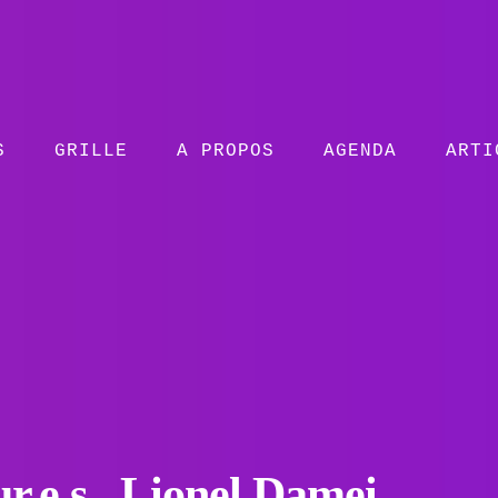
S
GRILLE
A PROPOS
AGENDA
ARTI
r.e.s , Lionel Damei