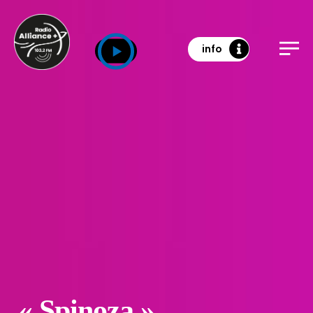
info
« Spinoza »