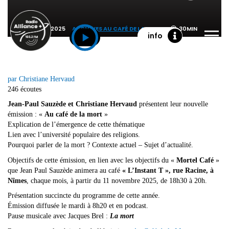
21 OCTOBRE 2025
ARCHIVES AU CAFÉ DE LA MORT
30MIN
info
par Christiane Hervaud
246 écoutes
Jean-Paul Sauzède et Christiane Hervaud
présentent leur nouvelle
émission : «
Au café de la mort
»
Explication de l’émergence de cette thématique
Lien avec l’université populaire des religions.
Pourquoi parler de la mort ? Contexte actuel – Sujet d’actualité.
Objectifs de cette émission, en lien avec les objectifs du «
Mortel Café
»
que Jean Paul Sauzède animera au café
« L’Instant T », rue Racine, à
Nîmes
, chaque mois, à partir du 11 novembre 2025, de 18h30 à 20h.
Présentation succincte du programme de cette année.
Émission diffusée le mardi à 8h20 et en podcast.
Pause musicale avec Jacques Brel :
La mort