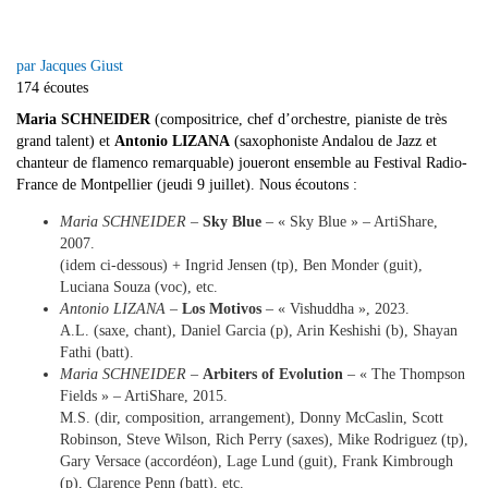
par Jacques Giust
174 écoutes
Maria SCHNEIDER
(compositrice, chef d’orchestre, pianiste de très
grand talent) et
Antonio LIZANA
(saxophoniste Andalou de Jazz et
chanteur de flamenco remarquable) joueront ensemble au Festival Radio-
France de Montpellier (jeudi 9 juillet). Nous écoutons :
Maria SCHNEIDER
–
Sky Blue
– « Sky Blue » – ArtiShare,
2007.
(idem ci-dessous) + Ingrid Jensen (tp), Ben Monder (guit),
Luciana Souza (voc), etc.
Antonio LIZANA
–
Los Motivos
– « Vishuddha », 2023.
A.L. (saxe, chant), Daniel Garcia (p), Arin Keshishi (b), Shayan
Fathi (batt).
Maria SCHNEIDER
–
Arbiters of Evolution
– « The Thompson
Fields » – ArtiShare, 2015.
M.S. (dir, composition, arrangement), Donny McCaslin, Scott
Robinson, Steve Wilson, Rich Perry (saxes), Mike Rodriguez (tp),
Gary Versace (accordéon), Lage Lund (guit), Frank Kimbrough
(p), Clarence Penn (batt), etc.