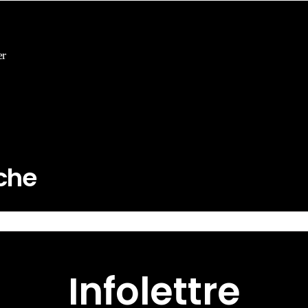
er
rche
Infolettre