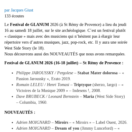
par Jacques Giust
133 écoutes
Le
Festival de GLANUM
2026 (à St Rémy de Provence) a lieu du jeudi
16 au samedi 18 juillet, sur le site archéologique. C’est un festival plutôt
« classique » mais avec des musiciens qui n’hésitent pas à élargir leur
répertoire vers d’autres musiques, jazz, pop-rock, etc. Il y aura une soirée
West Side Story (le 18).
Nous découvrons aussi des NOUVEAUTÉS que nous avons remarquées.
Festival de GLANUM 2026 (16-18 juillet) – St Rémy de Provence :
Philippe JAROUSSKY / Pergolese
–
Stabat Mater dolorosa
– «
Passion Jaroussky », Erato 2019.
Romain LELEU / Henri Tomasi
–
Triptyque
(sherzo, largo) – «
Victoires de la Musique 2009 » – Indesens !, 2008.
Dave BRUBECK / Leonard Bernstein
–
Maria
(West Side Story)
– Columbia, 1960.
NOUVEAUTÉS :
Adrien MOIGNARD
–
Miroirs
– « Miroirs » – Label Ouest, 2026.
Adrien MOIGNARD
–
Dream of you
(Jimmy Lunceford) – «