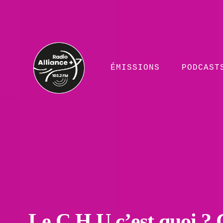
ÉMISSIONS
PODCAST
Le C.H.U c’est quoi 