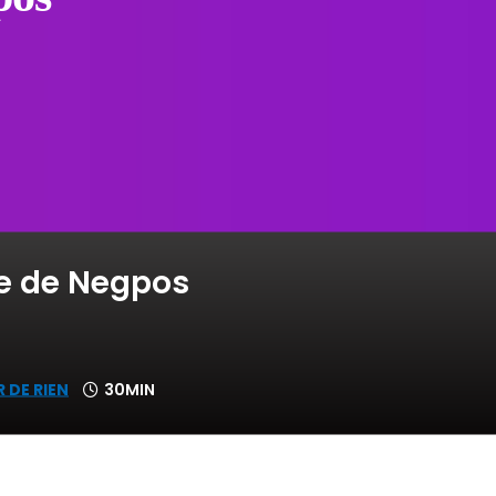
e de Negpos
R DE RIEN
30MIN