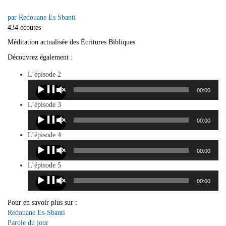
par Redouane Es Sbanti
434 écoutes
Méditation actualisée des Écritures Bibliques
Découvrez également :
Lecteur
L’épisode 2
audio
00:00
00:00
Lecteur
L’épisode 3
audio
00:00
00:00
Lecteur
L’épisode 4
audio
00:00
00:00
Lecteur
L’épisode 5
audio
00:00
00:00
Pour en savoir plus sur :
Redouane Es-Sbanti
Parole du jour