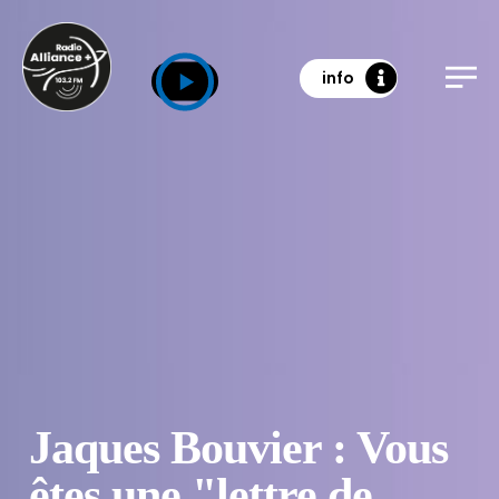
info
Jaques Bouvier : Vous
êtes une "lettre de