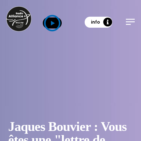
info
Jaques Bouvier : Vous
êtes une "lettre de