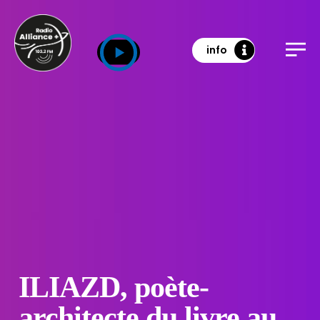
info
ILIAZD, poète-
architecte du livre au