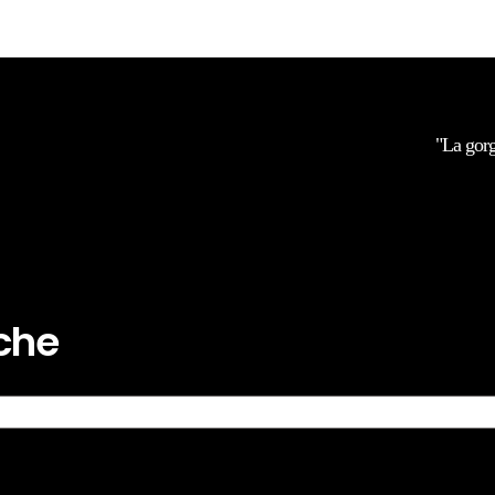
"La gorg
rche