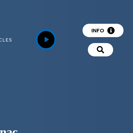
INFO
CLES
gnac