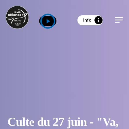
info
Culte du 27 juin - "Va,