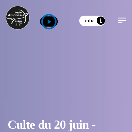
info
Culte du 20 juin -