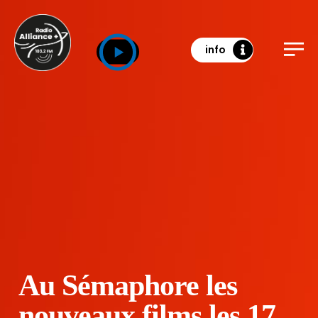
info
Au Sémaphore les
nouveaux films les 17