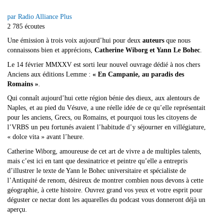
par Radio Alliance Plus
2 785 écoutes
Une émission à trois voix aujourd’hui pour deux
auteurs
que nous
connaissons bien et apprécions,
Catherine Wiborg et Yann Le Bohec
.
Le 14 février MMXXV est sorti leur nouvel ouvrage dédié à nos chers
Anciens aux éditions Lemme :
« En Campanie, au paradis des
Romains »
.
Qui connaît aujourd’hui cette région bénie des dieux, aux alentours de
Naples, et au pied du Vésuve, a une réelle idée de ce qu’elle représentait
pour les anciens, Grecs, ou Romains, et pourquoi tous les citoyens de
l’VRBS un peu fortunés avaient l’habitude d’y séjourner en villégiature,
« dolce vita » avant l’heure.
Catherine Wiborg, amoureuse de cet art de vivre a de multiples talents,
mais c’est ici en tant que dessinatrice et peintre qu’elle a entrepris
d’illustrer le texte de Yann le Bohec universitaire et spécialiste de
l’Antiquité de renom, désireux de montrer combien nous devons à cette
géographie, à cette histoire. Ouvrez grand vos yeux et votre esprit pour
déguster ce nectar dont les aquarelles du podcast vous donneront déjà un
aperçu.