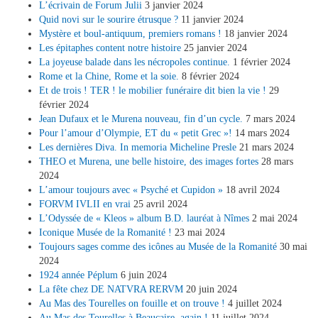
L’écrivain de Forum Julii
3 janvier 2024
Quid novi sur le sourire étrusque ?
11 janvier 2024
Mystère et boul-antiquum, premiers romans !
18 janvier 2024
Les épitaphes content notre histoire
25 janvier 2024
La joyeuse balade dans les nécropoles continue.
1 février 2024
Rome et la Chine, Rome et la soie.
8 février 2024
Et de trois ! TER ! le mobilier funéraire dit bien la vie !
29
février 2024
Jean Dufaux et le Murena nouveau, fin d’un cycle.
7 mars 2024
Pour l’amour d’Olympie, ET du « petit Grec »!
14 mars 2024
Les dernières Diva. In memoria Micheline Presle
21 mars 2024
THEO et Murena, une belle histoire, des images fortes
28 mars
2024
L’amour toujours avec « Psyché et Cupidon »
18 avril 2024
FORVM IVLII en vrai
25 avril 2024
L’Odyssée de « Kleos » album B.D. lauréat à Nîmes
2 mai 2024
Iconique Musée de la Romanité !
23 mai 2024
Toujours sages comme des icônes au Musée de la Romanité
30 mai
2024
1924 année Péplum
6 juin 2024
La fête chez DE NATVRA RERVM
20 juin 2024
Au Mas des Tourelles on fouille et on trouve !
4 juillet 2024
Au Mas des Tourelles à Beaucaire, again !
11 juillet 2024