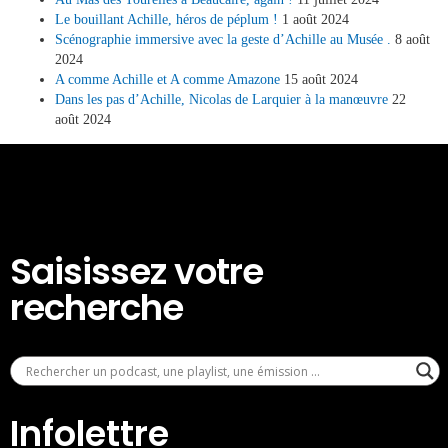
Le bouillant Achille, héros de péplum !
1 août 2024
Scénographie immersive avec la geste d’Achille au Musée .
8 août
2024
A comme Achille et A comme Amazone
15 août 2024
Dans les pas d’Achille, Nicolas de Larquier à la manœuvre
22
août 2024
Saisissez votre
recherche
Infolettre