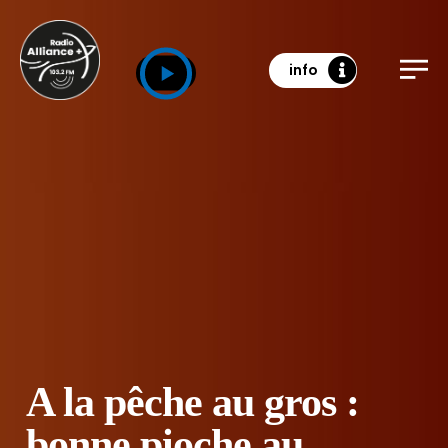
info
A la pêche au gros :
bonne pioche au