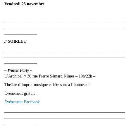
Vendredi 23 novembre
___________________________________________________________
___________________________________________________________
________________
// SOIREE //
___________________________________________________________
___________________________________________________________
________________
– Winter Party –
L’Archipel // 30 rue Pierre Sémard Nîmes – 19h/22h –
Théâtre d’impro, musique et fête sont à l’honneur !
Événement gratuit
Événement Facebook
___________________________________________________________
___________________________________________________________
________________