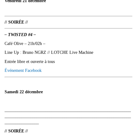
Vendredi 21 décembre
// SOIRÉE //
– TWISTED #4 –
Café Olive – 21h/02h –
Line Up : Bruno NGRZ // LOTCHE Live Machine
Entrée libre et ouverte à tous
Événement Facebook
Samedi 22 décembre
___________________________________________________________
___________________________________________________________
________________
// SOIRÉE //