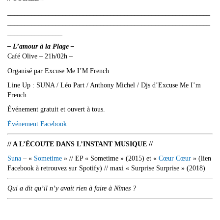
___________________________________________________________
___________________________________________________________
________________
– L’amour à la Plage –
Café Olive – 21h/02h –
Organisé par Excuse Me I’M French
Line Up : SUNA / Léo Part / Anthony Michel / Djs d’Excuse Me I’m
French
Événement gratuit et ouvert à tous.
Événement Facebook
// A L’ÉCOUTE DANS L’INSTANT MUSIQUE //
Suna
– «
Sometime
» // EP « Sometime » (2015) et «
Cœur Cœur
» (lien
Facebook à retrouvez sur Spotify) // maxi « Surprise Surprise » (2018)
Qui a dit qu’il n’y avait rien à faire à Nîmes ?