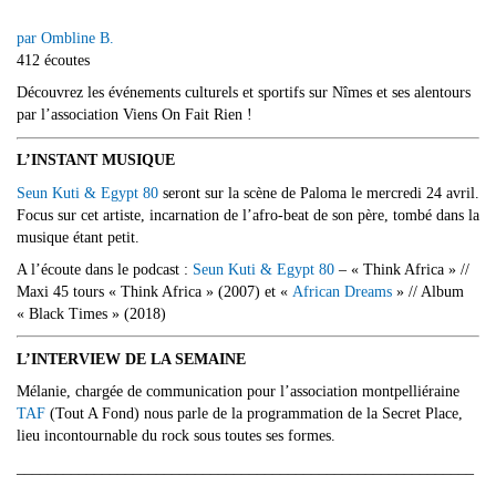
par Ombline B.
412 écoutes
Découvrez les événements culturels et sportifs sur Nîmes et ses alentours
par l’association Viens On Fait Rien !
L’INSTANT MUSIQUE
Seun Kuti & Egypt 80
seront sur la scène de Paloma le mercredi 24 avril.
Focus sur cet artiste, incarnation de l’afro-beat de son père, tombé dans la
musique étant petit.
A l’écoute dans le podcast :
Seun Kuti & Egypt 80
– « Think Africa » //
Maxi 45 tours « Think Africa » (2007) et «
African Dreams
» // Album
« Black Times » (2018)
L’INTERVIEW DE LA SEMAINE
Mélanie, chargée de communication pour l’association montpelliéraine
TAF
(Tout A Fond) nous parle de la programmation de la Secret Place,
lieu incontournable du rock sous toutes ses formes.
___________________________________________________________
___________________________________________________________