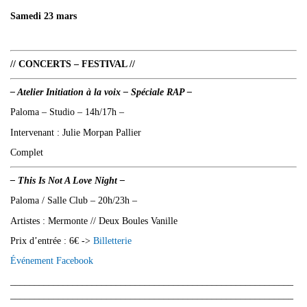
Samedi 23 mars
// CONCERTS – FESTIVAL //
– Atelier Initiation à la voix – Spéciale RAP –
Paloma – Studio – 14h/17h –
Intervenant : Julie Morpan Pallier
Complet
– This Is Not A Love Night –
Paloma / Salle Club – 20h/23h –
Artistes : Mermonte // Deux Boules Vanille
Prix d’entrée : 6€ ->
Billetterie
Événement Facebook
___________________________________________________________
___________________________________________________________