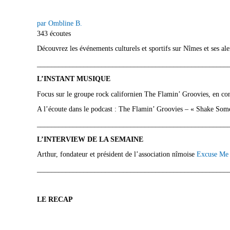
par Ombline B.
343 écoutes
Découvrez les événements culturels et sportifs sur Nîmes et ses ale
_____________________________________________________
L’INSTANT MUSIQUE
Focus sur le groupe rock californien The Flamin’ Groovies, en con
A l’écoute dans le podcast : The Flamin’ Groovies – « Shake So
_____________________________________________________
L’INTERVIEW DE LA SEMAINE
Arthur, fondateur et président de l’association nîmoise
Excuse Me
_____________________________________________________
LE RECAP
_____________________________________________________