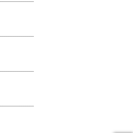
_________________
_________________
_________________