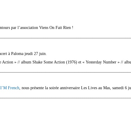
ntours par l’association Viens On Fait Rien !
________________________________________________________________
cert à Paloma jeudi 27 juin.
me Action » // album Shake Some Action (1976) et « Yesterday Number » // al
________________________________________________________________
 I’M French
, nous présente la soirée anniversaire Les Lives au Mas, samedi 6 ju
________________________________________________________________
________________________________________________________________