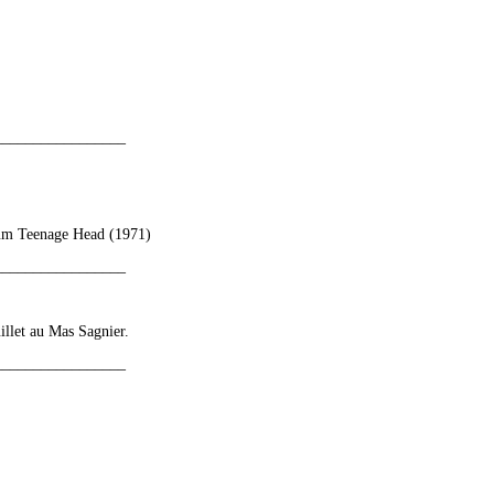
_________________
bum Teenage Head (1971)
_________________
illet au Mas Sagnier.
_________________
_________________