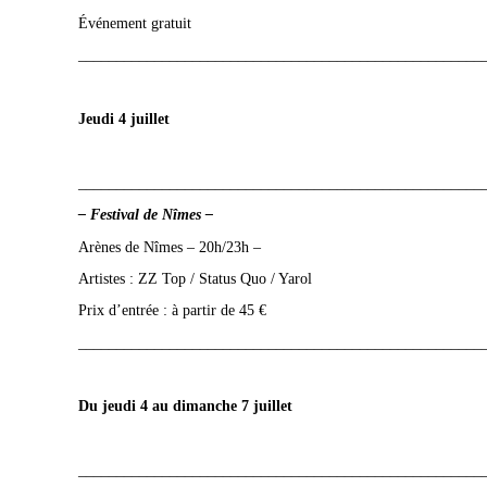
Événement gratuit
_____________________________________________________
Jeudi 4 juillet
_____________________________________________________
– Festival de Nîmes –
Arènes de Nîmes – 20h/23h –
Artistes : ZZ Top / Status Quo / Yarol
Prix d’entrée : à partir de 45 €
_____________________________________________________
Du jeudi 4 au dimanche 7 juillet
_____________________________________________________