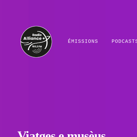
ÉMISSIONS
PODCAST
Viatges e musèus