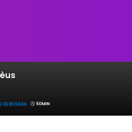
sèus
O 30 BOLEGA
50MIN