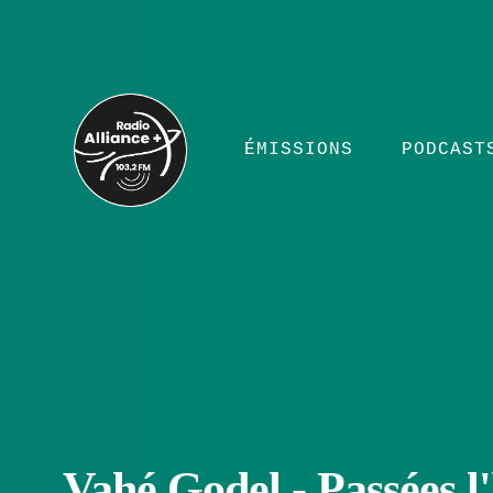
ÉMISSIONS
PODCAST
Vahé Godel - Passées l'