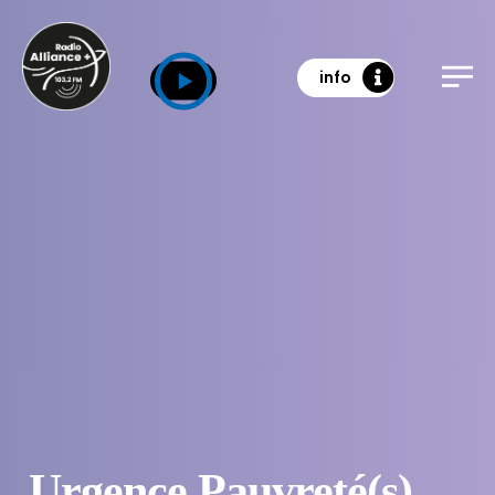
info
Urgence Pauvreté(s)