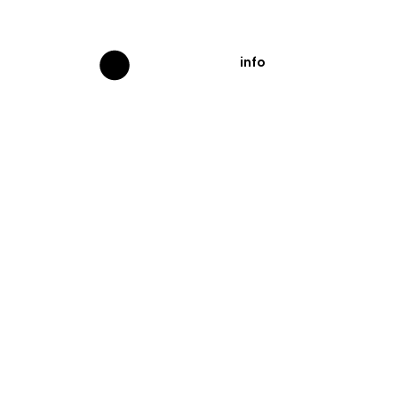
info
UNE SALLE SOUS
LES ÉTOILES 2025 -