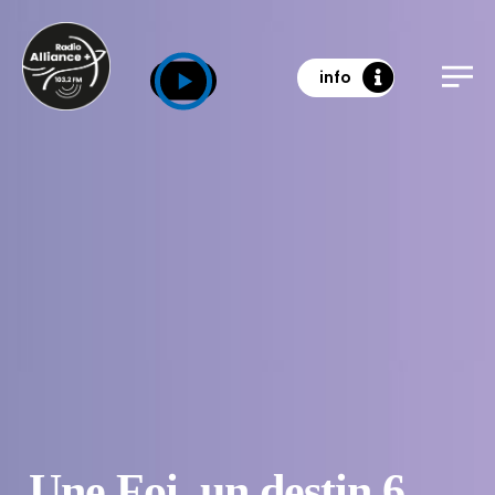
info
Une Foi, un destin 6