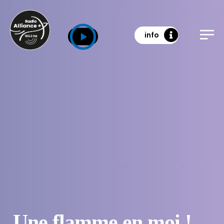
info
Une flamme en moi !